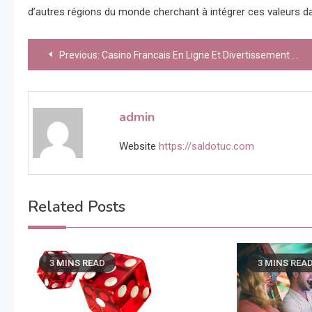
d’autres régions du monde cherchant à intégrer ces valeurs d
Post
Previous:
Casino Francais En Ligne Et Divertissement Accessible
navigation
admin
Website
https://saldotuc.com
Related Posts
3 MINS READ
3 MINS REA