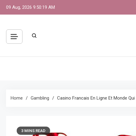
Skip
09 Aug, 2026
9:50:19 AM
to
content
S
One 
Home
Gambling
Casino Francais En Ligne Et Monde Qui
3 MINS READ