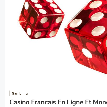
Gambling
Casino Francais En Ligne Et Mo