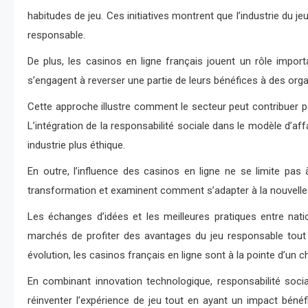
habitudes de jeu. Ces initiatives montrent que l’industrie du 
responsable.
De plus, les casinos en ligne français jouent un rôle impo
s’engagent à reverser une partie de leurs bénéfices à des org
Cette approche illustre comment le secteur peut contribuer po
L’intégration de la responsabilité sociale dans le modèle d’a
industrie plus éthique.
En outre, l’influence des casinos en ligne ne se limite pa
transformation et examinent comment s’adapter à la nouvelle 
Les échanges d’idées et les meilleures pratiques entre nat
marchés de profiter des avantages du jeu responsable tout
évolution, les casinos français en ligne sont à la pointe d’un 
En combinant innovation technologique, responsabilité soci
réinventer l’expérience de jeu tout en ayant un impact bénéf