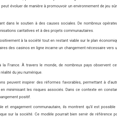
jeu peut évoluer de manière à promouvoir un environnement de jeu sûr
rtant dans le soutien à des causes sociales. De nombreux opérate
anisations caritatives et à des projets communautaires.
sitivement à la société tout en restant viable sur le plan économiq
ffaires des casinos en ligne incarne un changement nécessaire vers 
s à la France. À travers le monde, de nombreux pays observent ce
réalité du jeu numérique.
ions peuvent inspirer des réformes favorables, permettant à d’aut
 en minimisant les risques associés. Dans ce contexte en consta
changement positif.
ale et engagement communautaire, ils montrent qu’il est possible
ique sur la société. Ce modèle pourrait bien servir de référence p