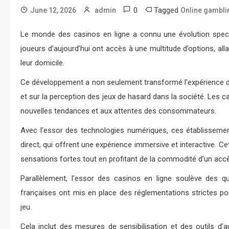
0
Tagged
June 12, 2026
admin
Online gambli
Le monde des casinos en ligne a connu une évolution spec
joueurs d’aujourd’hui ont accès à une multitude d’options, all
leur domicile.
Ce développement a non seulement transformé l’expérience de 
et sur la perception des jeux de hasard dans la société. Les ca
nouvelles tendances et aux attentes des consommateurs.
Avec l’essor des technologies numériques, ces établissement
direct, qui offrent une expérience immersive et interactive. Ce
sensations fortes tout en profitant de la commodité d’un ac
Parallèlement, l’essor des casinos en ligne soulève des qu
françaises ont mis en place des réglementations strictes pou
jeu.
Cela inclut des mesures de sensibilisation et des outils d’